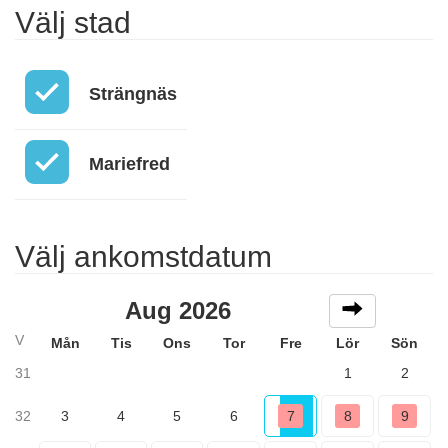
Välj stad
Strängnäs
Mariefred
Välj ankomstdatum
Aug 2026
V
Mån
Tis
Ons
Tor
Fre
Lör
Sön
31
1
2
32
3
4
5
6
7
8
9