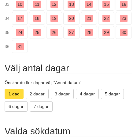
33
10
11
12
13
14
15
16
34
17
18
19
20
21
22
23
35
24
25
26
27
28
29
30
36
31
Välj antal dagar
Önskar du fler dagar välj "Annat datum"
1 dag
2 dagar
3 dagar
4 dagar
5 dagar
6 dagar
7 dagar
Valda sökdatum