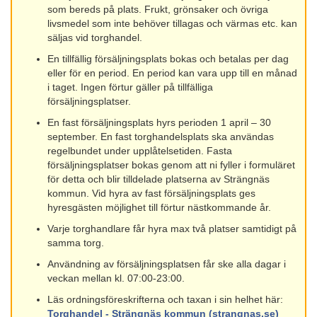
som bereds på plats. Frukt, grönsaker och övriga
livsmedel som inte behöver tillagas och värmas etc. kan
säljas vid torghandel.
En tillfällig försäljningsplats bokas och betalas per dag
eller för en period. En period kan vara upp till en månad
i taget. Ingen förtur gäller på tillfälliga
försäljningsplatser.
En fast försäljningsplats hyrs perioden 1 april – 30
september. En fast torghandelsplats ska användas
regelbundet under upplåtelsetiden. Fasta
försäljningsplatser bokas genom att ni fyller i formuläret
för detta och blir tilldelade platserna av Strängnäs
kommun. Vid hyra av fast försäljningsplats ges
hyresgästen möjlighet till förtur nästkommande år.
Varje torghandlare får hyra max två platser samtidigt på
samma torg.
Användning av försäljningsplatsen får ske alla dagar i
veckan mellan kl. 07:00-23:00.
Läs ordningsföreskrifterna och taxan i sin helhet här:
Torghandel - Strängnäs kommun (strangnas.se)